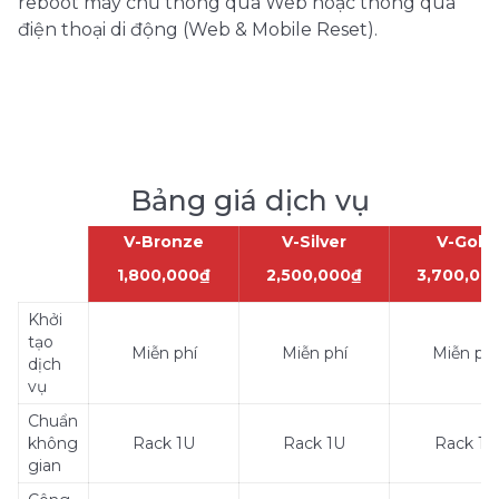
reboot máy chủ thông qua Web hoặc thông qua
điện thoại di động (Web & Mobile Reset).
Bảng giá dịch vụ
V-Bronze
V-Silver
V-Gold
1,800,000₫
2,500,000₫
3,700,00
Khởi
tạo
Miễn phí
Miễn phí
Miễn phí
dịch
vụ
Chuẩn
không
Rack 1U
Rack 1U
Rack 1U
gian