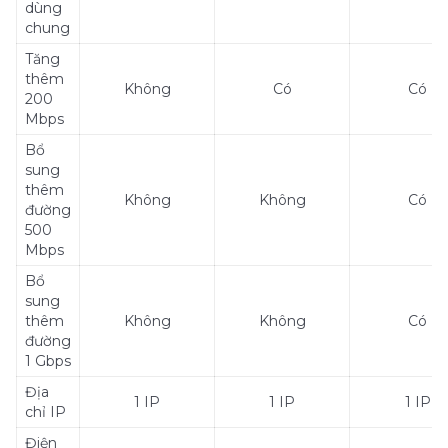
dùng
chung
Tăng
thêm
Không
Có
Có
200
Mbps
Bổ
sung
thêm
Không
Không
Có
đường
500
Mbps
Bổ
sung
thêm
Không
Không
Có
đường
1 Gbps
Địa
1 IP
1 IP
1 IP
chỉ IP
Điện