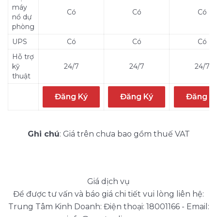
máy
Có
Có
Có
nổ dự
phòng
UPS
Có
Có
Có
Hỗ trợ
kỹ
24/7
24/7
24/7
thuật
Đăng Ký
Đăng Ký
Đăng K
Ghi chú
: Giá trên chưa bao gồm thuế VAT
Giá dịch vụ
Để được tư vấn và báo giá chi tiết vui lòng liên hệ:
Trung Tâm Kinh Doanh: Điện thoại: 18001166 - Email: