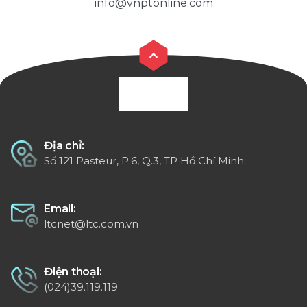
info@vnptonline.com
Địa chỉ:
Số 121 Pasteur, P.6, Q.3, TP Hồ Chí Minh
Email:
ltcnet@ltc.com.vn
Điện thoại:
(024)39.119.119