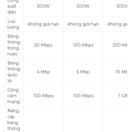
Công
suất
300W
300W
300W
điện
Lưu
Không giới hạn
Không giới hạn
Không giới 
lượng
Băng
thông
50 Mbps
100 Mbps
200 Mbp
trong
nước
Băng
thông
4 Mbp
6 Mbp
10 Mbp
quốc
tế
Cổng
cắm
100 Mbps
100 Mbps
1 GB
mạng
Nâng
cấp
băng
thông