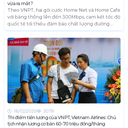
vừa ra mắt?
Theo VNPT, hai gói cước Home Net và Home Cafe
với băng thông lên đến 300Mbps, cam kết tốc độ
quốc tế tối thiểu đảm bảo chất lượng đường
truyền cho nhiều khách hàng online cùng lúc
dành cho các cơ sở kinh doanh nhỏ như hàng
Internet, tiệm cà phê…
18/02/2020
3078
Thí điểm tiền lương của VNPT, Vietnam Airlines: Chủ
tịch nhận lương cơ bản 60-70 triệu đồng/tháng