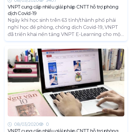
08/03/2020
3407
VNPT cung cấp nhiều giải pháp CNTT hỗ trợ phòng
dịch Covid-19
Ngày khi học sinh trên 63 tỉnh/thành phố phải
nghỉ học để phòng, chống dịch Covid-19, VNPT
đã triển khai nền tảng VNPT E-Learning cho một
số trường tiểu học và THCS ở Hà Nội. Bên cạnh
đó, các giải pháp VNPT Meeting, VNPT Pay cũng
nhanh chóng trở thành công cụ hữu ích cho
người dùng trong bối cảnh đẩy mạnh hoạt động
giao dịch online, hạn chế tụ họp đông người.
08/03/2020
0
VNPT cung cấp nhiều giải pháp CNTT hỗ trợ phòng