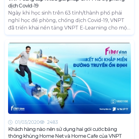
dịch Covid-19
Ngày khi học sinh trên 63 tỉnh/thành phố phải
nghỉ học để phòng, chống dịch Covid-19, VNPT
đã triển khai nền tảng VNPT E-Learning cho một
số trường tiểu học và THCS ở Hà Nội. Bên cạnh
đó, các giải pháp VNPT Meeting, VNPT Pay cũng
nhanh chóng trở thành công cụ hữu ích cho
người dùng trong bối cảnh đẩy mạnh hoạt động
giao dịch online, hạn chế tụ họp đông người.
01/03/2020
2483
Khách hàng nào nên sử dụng hai gói cước băng
thông khủng Home Net và Home Cafe của VNPT