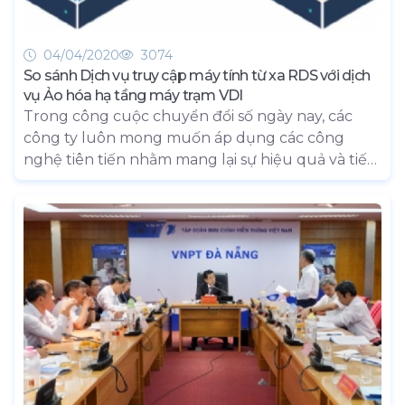
04/04/2020
3074
So sánh Dịch vụ truy cập máy tính từ xa RDS với dịch
vụ Ảo hóa hạ tầng máy trạm VDI
Trong công cuộc chuyển đổi số ngày nay, các
công ty luôn mong muốn áp dụng các công
nghệ tiên tiến nhằm mang lại sự hiệu quả và tiết
kiệm chi phí để tăng năng suất, đáp ứng các yêu
cầu hiện tại và khả năng mở rộng trong tương lai.
Ảo hóa máy tính để bàn (Desktop virtualization)
là một thuật ngữ được nhắc đến rất nhiều trong
xu hướng công nghệ, nó có khả năng cung cấp
hiệu suất cao, bảo mật cao và tính linh hoạt cần
thiết cho tất cả các doanh nghiệp. Trong đó, dịch
vụ truy cập máy tính từ xa (Remote Desktop
Service - RDS) hoặc ảo hóa hạ tầng máy trạm
(Virutal Desktop Infrastructure - VDI) đều có thể
đáp ứng được nhu cầu về ảo hóa máy tính để