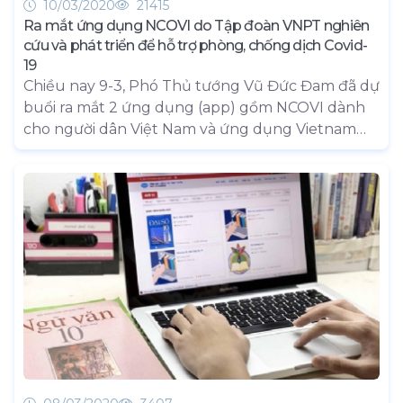
10/03/2020
21415
Ra mắt ứng dụng NCOVI do Tập đoàn VNPT nghiên
cứu và phát triển để hỗ trợ phòng, chống dịch Covid-
19
Chiều nay 9-3, Phó Thủ tướng Vũ Đức Đam đã dự
buổi ra mắt 2 ứng dụng (app) gồm NCOVI dành
cho người dân Việt Nam và ứng dụng Vietnam
health declaration dành cho người nhập cảnh
vào Việt Nam, nhằm hỗ trợ người dân và người
nhập cảnh vào Việt Nam khai báo y tế để phòng
chống dịch Covid-19.