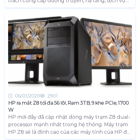
trách cung cấp đường truyền, hạ tầng, dịch vụ
ICT cho nhiều sự kiện quan trọng của đất nước,
được các cơ quan Trung ương và địa phương lựa
chọn là đối tác triển khai nhiều giải pháp, dự án
lớn.
06/01/2020
2901
HP ra mắt Z8 tối đa 56 lõi, Ram 3TB, 9 khe PCIe, 1700
W
HP mới đây đã cập nhật dòng máy trạm Z8 dual-
processor mạnh nhất trong hệ thống. Máy trạm
HP Z8 sẽ là đỉnh cao của các máy tính của HP để
sử dụng cá nhân và chuyên nghiệp và giá của nó