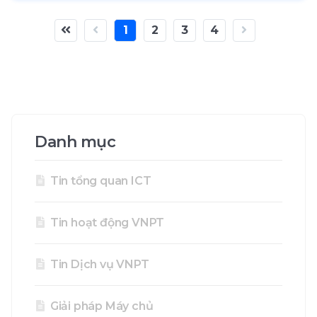
trong cấu hình cao cấp sẽ vượt qua cả những
1
2
3
4
máy chơi game hàng đầu.
Danh mục
Tin tổng quan ICT
Tin hoạt động VNPT
Tin Dịch vụ VNPT
Giải pháp Máy chủ