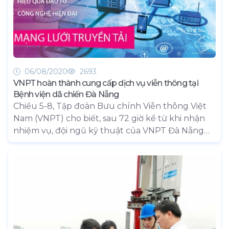
06/08/2020
2693
VNPT hoàn thành cung cấp dịch vụ viễn thông tại
Bệnh viện dã chiến Đà Nẵng
Chiều 5-8, Tập đoàn Bưu chính Viễn thông Việt
Nam (VNPT) cho biết, sau 72 giờ kể từ khi nhận
nhiệm vụ, đội ngũ kỹ thuật của VNPT Đà Nẵng
đã hoàn thành cung cấp hạ tầng và dịch vụ viễn
thông - công nghệ thông tin cho Bệnh viện dã
chiến tại Cung thể thao Tiên Sơn, Đà Nẵng phục
vụ điều trị bệnh nhân mắc Covid-19.