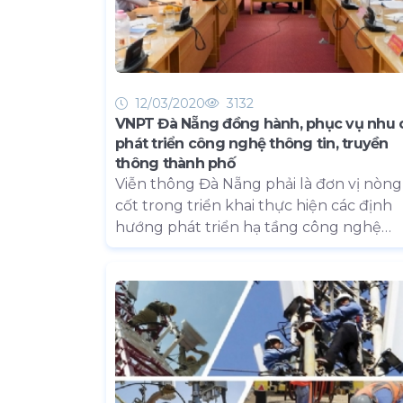
12/03/2020
3132
VNPT Đà Nẵng đồng hành, phục vụ nhu 
phát triển công nghệ thông tin, truyền
thông thành phố
Viễn thông Đà Nẵng phải là đơn vị nòng
cốt trong triển khai thực hiện các định
hướng phát triển hạ tầng công nghệ
thông tin, truyền thông của thành phố.
Đây là yêu cầu của Phó Bí thư Thường
trực Thành ủy Nguyễn Văn Quảng tại b
làm việc với Đảng ủy Viễn thông Đà Nẵ
về tình hình thực hiện nhiệm vụ chính t
và công tác chuẩn bị đại hội đảng bộ cá
cấp theo Chỉ thị 05-CT/TW của Bộ Chín
trị (khóa XII), vào ngày 9-3-2020.