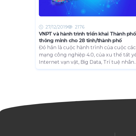
27/12/2019
2176
VNPT và hành trình triển khai Thành phố
thông minh cho 28 tỉnh/thành phố
Đó hẳn là cuộc hành trình của cuộc cá
mạng công nghiệp 4.0, của xu thế tất y
Internet vạn vật, Big Data, Trí tuệ nhân
tạo... Nhưng đó còn là hành trình của sứ
mệnh cao cả “VNPT, cuộc sống đích thự
Và sứ mệnh ấy đã giúp VNPT nghiên cứ
tư vấn và triển khai giải pháp smart city
thành công cho 28 tỉnh, thành phố và 
phần đưa Việt Nam nhanh chóng bước 
kỷ nguyên chuyển đổi số.