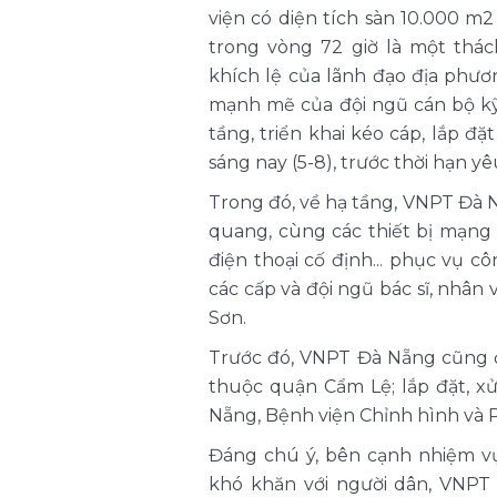
viện có diện tích sàn 10.000 m2
trong vòng 72 giờ là một thác
khích lệ của lãnh đạo địa phươ
mạnh mẽ của đội ngũ cán bộ kỹ
tầng, triển khai kéo cáp, lắp 
sáng nay (5-8), trước thời hạn 
Trong đó, về hạ tầng, VNPT Đà
quang, cùng các thiết bị mạng 
điện thoại cố định... phục vụ c
các cấp và đội ngũ bác sĩ, nhân 
Sơn.
Trước đó, VNPT Đà Nẵng cũng đ
thuộc quận Cẩm Lệ; lắp đặt, xử
Nẵng, Bệnh viện Chỉnh hình và 
Đáng chú ý, bên cạnh nhiệm vụ 
khó khăn với người dân, VNPT 