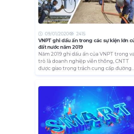
09/01/2020
2415
VNPT ghi dấu ấn trong các sự kiện lớn c
đất nước năm 2019
Năm 2019 ghi dấu ấn của VNPT trong va
trò là doanh nghiệp viễn thông, CNTT
được giao trọng trách cung cấp đường
truyền, hạ tầng, dịch vụ ICT cho nhiều 
kiện quan trọng của đất nước, được các
quan Trung ương và địa phương lựa c
là đối tác triển khai nhiều giải pháp, dự 
lớn.