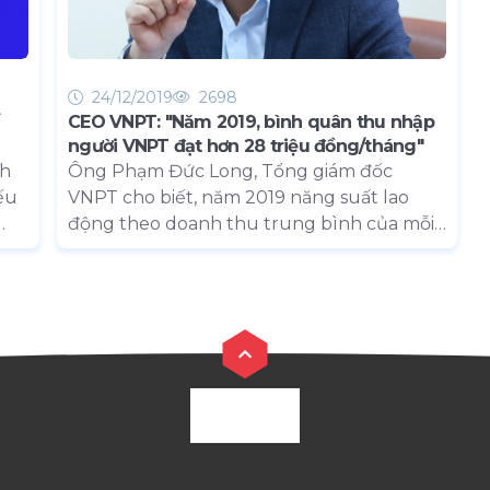
24/12/2019
2698
CEO VNPT: "Năm 2019, bình quân thu nhập
người VNPT đạt hơn 28 triệu đồng/tháng"
ch
Ông Phạm Đức Long, Tổng giám đốc
ếu
VNPT cho biết, năm 2019 năng suất lao
động theo doanh thu trung bình của mỗi
cán bộ, nhân viên VNPT là 1,5 tỷ đồng và
c”.
thu nhập bình quân của cán bộ, nhân viên
u,
đạt 28 triệu đồng/tháng.
góp
vào