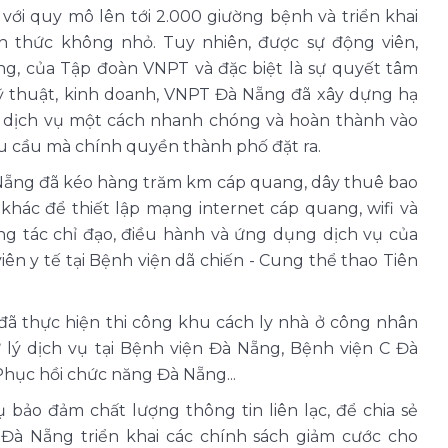
 với quy mô lên tới 2.000 giường bệnh và triển khai
h thức không nhỏ. Tuy nhiên, được sự động viên,
ng, của Tập đoàn VNPT và đặc biệt là sự quyết tâm
 thuật, kinh doanh, VNPT Đà Nẵng đã xây dựng hạ
đặt dịch vụ một cách nhanh chóng và hoàn thành vào
yêu cầu mà chính quyền thành phố đặt ra.
 Nẵng đã kéo hàng trăm km cáp quang, dây thuê bao
khác để thiết lập mạng internet cáp quang, wifi và
ông tác chỉ đạo, điều hành và ứng dụng dịch vụ của
viên y tế tại Bệnh viện dã chiến - Cung thể thao Tiên
ã thực hiện thi công khu cách ly nhà ở công nhân
 lý dịch vụ tại Bệnh viện Đà Nẵng, Bệnh viện C Đà
Phục hồi chức năng Đà Nẵng...
bảo đảm chất lượng thông tin liên lạc, để chia sẻ
Đà Nẵng triển khai các chính sách giảm cước cho