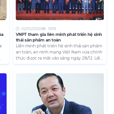
02/01/2020
1939
ủa
VNPT tham gia liên minh phát triển hệ sinh
thái sản phẩm an toàn
i
Liên minh phát triển hệ sinh thái sản phẩm
an toàn, an ninh mạng Việt Nam vừa chính
thức được ra mắt vào sáng ngày 28/12. Liên
sự
minh gồm 21 thành viên là các doanh
 cơ
nghiệp Việt Nam đang hoạt động trong
họn
lĩnh vực an ninh mạng, trong đó có VNPT
án