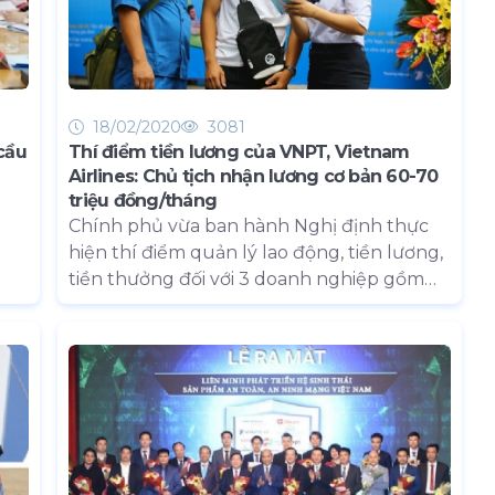
18/02/2020
3081
cầu
Thí điểm tiền lương của VNPT, Vietnam
Airlines: Chủ tịch nhận lương cơ bản 60-70
triệu đồng/tháng
Chính phủ vừa ban hành Nghị định thực
hiện thí điểm quản lý lao động, tiền lương,
tiền thưởng đối với 3 doanh nghiệp gồm
VNPT, Vietnam Airlines và VATM có hiệu lực
thi hành từ ngày 1/4 /2020.
uổi
ng
rị
c
h