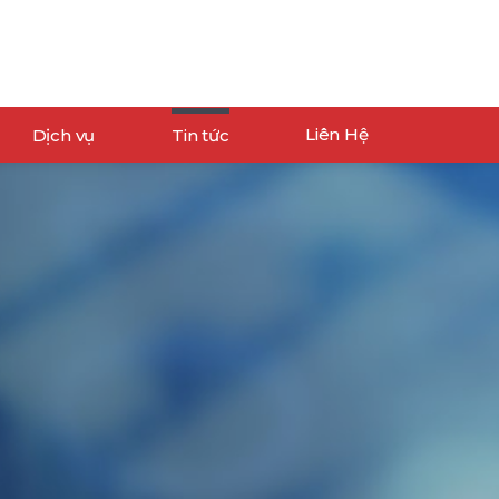
Liên Hệ
Dịch vụ
Tin tức
 THỐNG
Tin tổng quan ICT
DỊCH VỤ
Tin hoạt động VNPT
ưu trữ và máy chủ
AN TOÀN BẢO MẬT
Tin Dịch vụ VNPT
o hóa
INTERNET
Giải pháp Máy chủ
ảo mật
DATACENTER
ạ tầng mạng tổng thể
TRUYỀN SỐ LIỆU
Xem thêm...