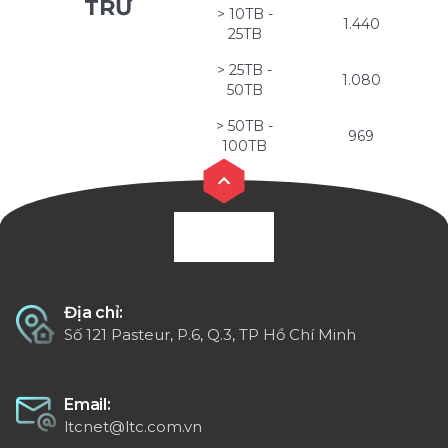
TRỮ
> 10TB -
1.440
25TB
> 25TB -
1.080
50TB
> 50TB -
969
100TB
Địa chỉ:
Số 121 Pasteur, P.6, Q.3, TP Hồ Chí Minh
Email:
ltcnet@ltc.com.vn