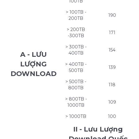
100TB
> 100TB -
190
200TB
> 200TB
171
-300TB
> 300TB -
154
A - LƯU
400TB
LƯỢNG
> 400TB -
139
500TB
DOWNLOAD
> 500TB -
118
800TB
> 800TB -
109
1000TB
> 1000TB
100
II - Lưu Lượng
Download Quốc