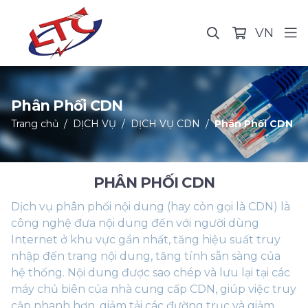
VN
Phân Phối CDN
Trang chủ
DỊCH VỤ
DỊCH VỤ CDN
Phân Phối CDN
PHÂN PHỐI CDN
Dịch vụ phân phối nội dung (hay còn gọi là CDN) là
công nghệ đưa nội dung đến với người dùng
Internet ở khu vực gần nhất, tăng hiệu suất truy
nhập đến trang nội dung, tăng tính sẵn sàng của
hệ thống. Nội dung được sao chép và lưu lại tại các
máy chủ biên của nhà cung cấp CDN, giúp việc truy
cập nhanh hơn, giảm tải các đường trục và giảm