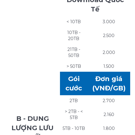
Tế
< 10TB
3.000
10TB -
2.500
20TB
21TB -
2.000
50TB
> 50TB
1.500
Gói
Đơn giá
cước
(VNĐ/GB)
2TB
2.700
> 2TB - <
2.160
B - DUNG
5TB
LƯỢNG LƯU
5TB - 10TB
1.800