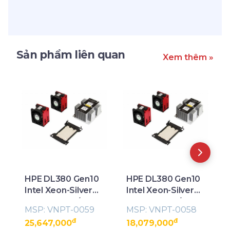
Sản phẩm liên quan
Xem thêm »
HPE DL380 Gen10
HPE DL380 Gen10
Intel Xeon-Silver
Intel Xeon-Silver
4114 (2.2GHz/10-
4112 (2.6GHz/4-
MSP: VNPT-0059
MSP: VNPT-0058
core/85W)
core/85W)
đ
đ
25,647,000
18,079,000
Processor Kit
Processor Kit