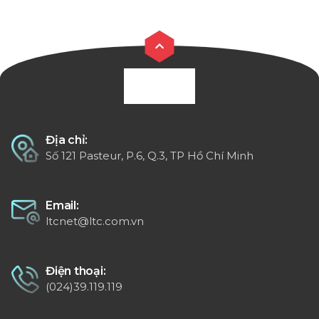
(826850-B21)
(873647-B21)
Địa chỉ:
Số 121 Pasteur, P.6, Q.3, TP Hồ Chí Minh
Email:
ltcnet@ltc.com.vn
Điện thoại:
(024)39.119.119