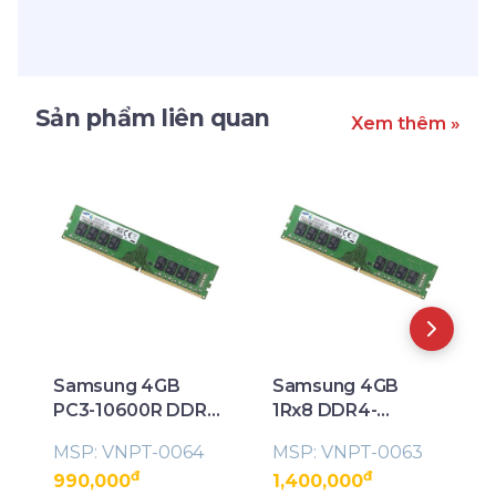
Sản phẩm liên quan
Xem thêm »
Samsung 4GB
Samsung 4GB
PC3-10600R DDR3-
1Rx8 DDR4-
1333 Server
2400MHz PC4-
MSP: VNPT-0064
MSP: VNPT-0063
Memory
19200 ECC UDIMM
đ
đ
990,000
1,400,000
Memory