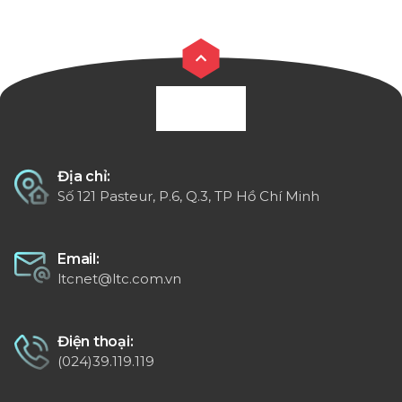
Địa chỉ:
Số 121 Pasteur, P.6, Q.3, TP Hồ Chí Minh
Email:
ltcnet@ltc.com.vn
Điện thoại:
(024)39.119.119