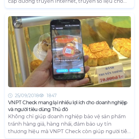
cấp đường truyền Internet, truyền số liệu cho
các Tập đoàn, Tổng công ty, cơ quan Bộ ban
ngành hay tổ chức có nhu cầu sử dụng Internet
tốc độ cao, ổn định, các kênh truyền số liệu bảo
mật. Khác với dịch vụ ADSL thông thường, thế
mạnh của dịch vụ Leased Line Internet trực tiếp
là tính ổn định và bảo mật cho phép khách hàng
triển khai được các ứng dụng riêng trên nền IP
tĩnh như Mail Server, Web hosting, VPN, VoIP,
Video Conference…
25/09/2018
1847
VNPT Check mang lại nhiều lợi ích cho doanh nghiệp
và người tiêu dùng Thủ đô
Không chỉ giúp doanh nghiệp bảo vệ sản phẩm
tránh hàng giả, hàng nhái, đảm bảo uy tín
thương hiệu mà VNPT Check còn giúp người tiêu
dùng kiểm tra chính xác nguồn gốc xuất xứ của