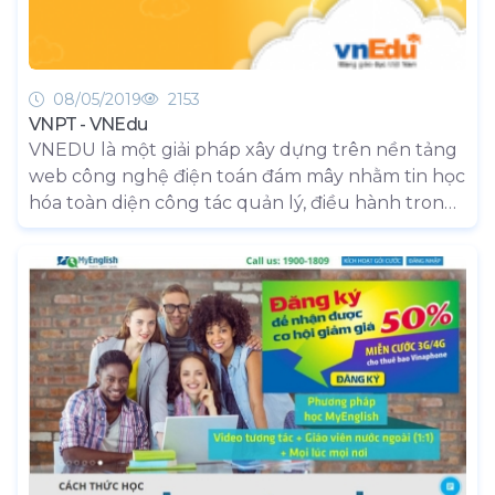
để kết nối với đội ngũ gia sư chuyên nghiệp một
cách nhanh chóng và tiện lợi.
08/05/2019
2153
VNPT - VNEdu
VNEDU là một giải pháp xây dựng trên nền tảng
web công nghệ điện toán đám mây nhằm tin học
hóa toàn diện công tác quản lý, điều hành trong
giáo dục, kết nối gia đình, nhà trường và xã hội,
góp phần nâng cao chất lượng quản lý, chất
lượng dạy và học.