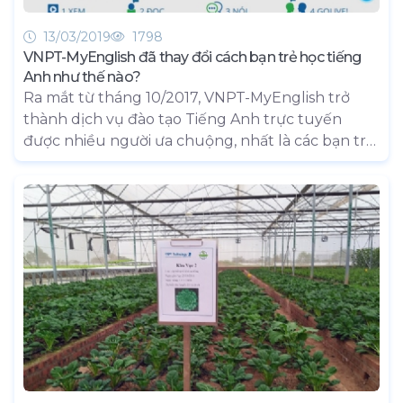
13/03/2019
1798
VNPT-MyEnglish đã thay đổi cách bạn trẻ học tiếng
Anh như thế nào?
Ra mắt từ tháng 10/2017, VNPT-MyEnglish trở
thành dịch vụ đào tạo Tiếng Anh trực tuyến
được nhiều người ưa chuộng, nhất là các bạn trẻ
bởi sự tiện lợi, hiệu quả, và phương pháp học thú
vị, hấp dẫn.