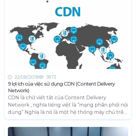
dễ sử dụng.
22/08/2018
1873
9 lợi ích của việc sử dụng CDN (Content Delivery
Network)
CDN là chữ viết tắt của Content Delivery
Network , nghĩa tiếng việt là “mạng phân phối nội
dung” Nghĩa là nó là một hệ thống máy chủ trên
toàn cầu (số lượng tùy theo mỗi nhà cung cấp
dịch vụ) làm nhiệm vụ lưu bản sao của các nội
dung tĩnh bên trong website, sau đó phân tán nó