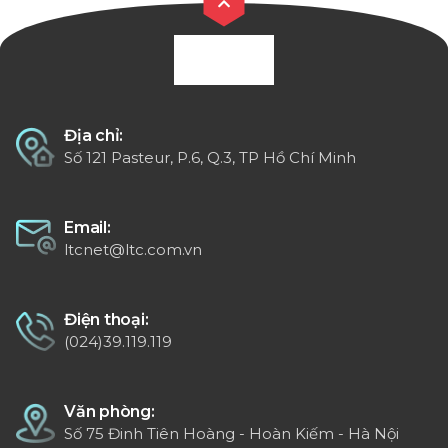
Địa chỉ:
Số 121 Pasteur, P.6, Q.3, TP Hồ Chí Minh
Email:
ltcnet@ltc.com.vn
Điện thoại:
(024)39.119.119
Văn phòng:
Số 75 Đinh Tiên Hoàng - Hoàn Kiếm - Hà Nội