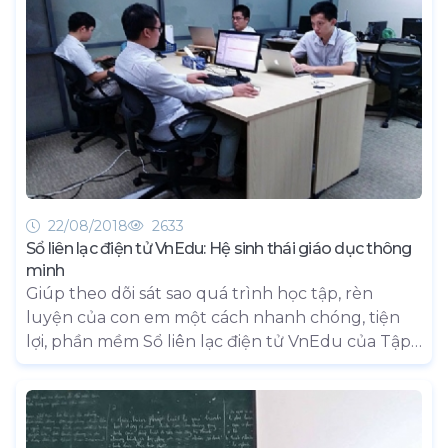
ra nhiều máy chủ khác (được gọi là PoP – Points
of Presence) và từ các PoP đó nó sẽ gửi tới cho
người dùng khi họ truy cập vào website. Ở bài
viết này ta sẽ không bàn qua việc CDN hoạt động
ra sao mà sẽ bàn về các lợi ích của sử dụng CDN.
22/08/2018
2633
Sổ liên lạc điện tử VnEdu: Hệ sinh thái giáo dục thông
minh
Giúp theo dõi sát sao quá trình học tập, rèn
luyện của con em một cách nhanh chóng, tiện
lợi, phần mềm Sổ liên lạc điện tử VnEdu của Tập
đoàn Bưu chính viễn thông Việt Nam (VNPT)
nhận được sự hài lòng và đánh giá cao của các
thầy cô và phụ huynh. Đó cũng là lý do mà hệ
sinh thái giáo dục thông minh này nhanh chóng