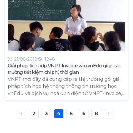
được "phủ sóng" tại 50% trường học trong cả
nước
21/08/2018
1848
Giải pháp tích hợp VNPT-Invoice vào vnEdu giúp các
trường tiết kiệm chi phí, thời gian
VNPT mới đây đã cung cấp ra thị trường gói giải
pháp tích hợp hệ thống thông tin trường học
vnEdu và dịch vụ hoá đơn điện tử VNPT-Invoice,
giúp các trường thuận tiện trong quản lý dữ liệu,
giảm bớt nhiều công đoạn khi xuất thông tin thu
2
3
4
5
6
8
học phí và các chi phí khác.