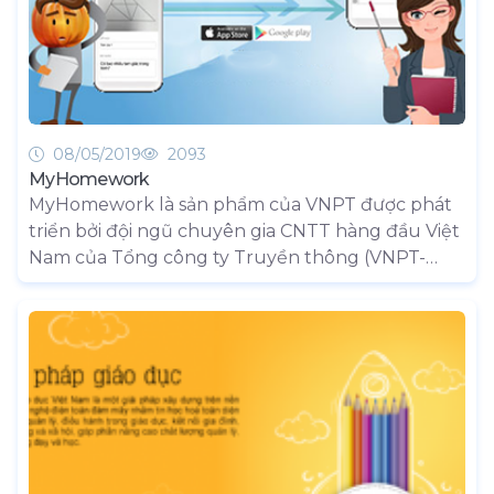
08/05/2019
2093
MyHomework
MyHomework là sản phẩm của VNPT được phát
triển bởi đội ngũ chuyên gia CNTT hàng đầu Việt
Nam của Tổng công ty Truyền thông (VNPT-
Media) nhằm hỗ trợ đối tượng là học sinh, phụ
huynh học sinh cấp 1, cấp 2 và cấp 3 trong việc
hướng dẫn và giải bài tập môn học Toán, Lý Hóa,
Tiếng Anh trên môi trường Internet (Mobile –
Android/IOS, Web/Wap). Với giá cước hợp lý, dịch
vụ MyHomework sẽ cung cấp cho các bậc phụ
huynh đầy đủ kiến thức để hỗ trợ kèm cặp con
cái trong quá trình học tập thông qua ứng dụng