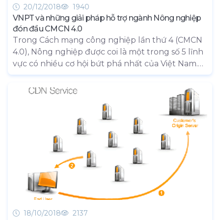
20/12/2018
1940
VNPT và những giải pháp hỗ trợ ngành Nông nghiệp
đón đầu CMCN 4.0
Trong Cách mạng công nghiệp lần thứ 4 (CMCN
4.0), Nông nghiệp được coi là một trong số 5 lĩnh
vực có nhiều cơ hội bứt phá nhất của Việt Nam.
Để nắm bắt được cơ hội đó, triển khai Nông
nghiệp thông minh là xu hướng tất yếu. Tập
đoàn VNPT hiện đang có một số giải pháp giúp
ngành Nông nghiệp Việt Nam hiện thực hóa mục
tiêu này.
18/10/2018
2137