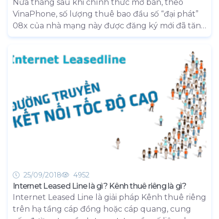
Nửa tháng sau khi chính thức mở bán, theo
VinaPhone, số lượng thuê bao đầu số “đại phát”
08x của nhà mạng này được đăng ký mới đã tăng
30% so với thời điểm chưa ra đầu số. Đối tượng
đăng ký chủ yếu là những người trẻ, nằm trong
lứa tuổi từ 18 - 25.
25/09/2018
4952
Internet Leased Line là gì? Kênh thuê riêng là gì?
Internet Leased Line là giải pháp Kênh thuê riêng
trên hạ tầng cáp đồng hoặc cáp quang, cung