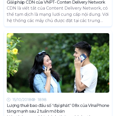
Giải pháp CDN của VNPT- Conten Delivery Network
CDN là viết tắt của Content Delivery Network, có
thể tạm dịch là mạng lưới cung cấp nội dung. Với
hệ thống các máy chủ được đặt tại các trung
tâm dữ liệu khác nhau trên nhiều nơi trên thế
giới, sẽ cung cấp các bản sao dữ liệu từ máy chủ
gốc đến người dùng ở vị trí gần nhất, giúp cải
thiện tối đa tốc website. CDN được coi là bước
tiến thông minh của công nghệ, nhằm giải quyết
việc vận hành quá tải của các hệ thống Server và
giảm thời gian truy cập cho các website.
15/10/2018
1898
Lượng thuê bao đầu số “đại phát” 08x của VinaPhone
tăng mạnh sau 2 tuần mở bán