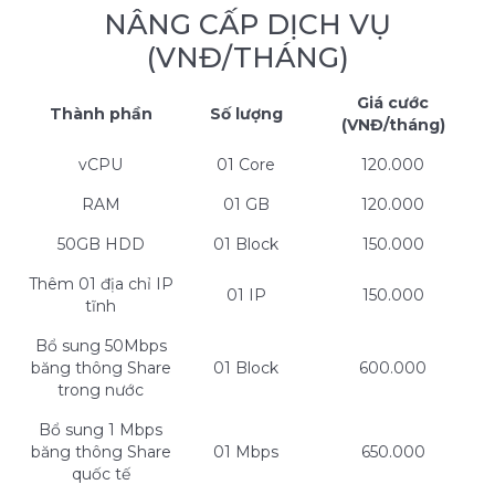
NÂNG CẤP DỊCH VỤ
(VNĐ/THÁNG)
Giá cước
Thành phần
Số lượng
(VNĐ/tháng)
vCPU
01 Core
120.000
RAM
01 GB
120.000
50GB HDD
01 Block
150.000
Thêm 01 địa chỉ IP
01 IP
150.000
tĩnh
Bổ sung 50Mbps
băng thông Share
01 Block
600.000
trong nước
Bổ sung 1 Mbps
băng thông Share
01 Mbps
650.000
quốc tế