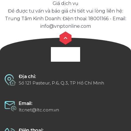
Giá dịch vụ
Để được tư vấn và báo giá chi tiết vui lòng liên hệ:
Trung Tâm Kinh Doanh: Điện thoại: 18001166 - Email:
info@vnptonline.com
Địa chỉ:
Số 121 Pasteur, P.6, Q.3, TP Hồ Chí Minh
Email:
ltcnet@ltc.com.vn
Điện thoại: