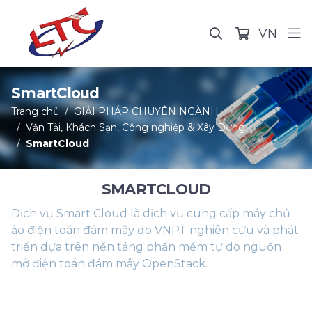
VN
SmartCloud
Trang chủ
GIẢI PHÁP CHUYÊN NGÀNH
Vận Tải, Khách Sạn, Công nghiệp & Xây Dựng
SmartCloud
SMARTCLOUD
Dịch vụ Smart Cloud là dịch vụ cung cấp máy chủ
ảo điện toán đám mây do VNPT nghiên cứu và phát
triển dựa trên nền tảng phần mềm tự do nguồn
mở điện toán đám mây OpenStack.