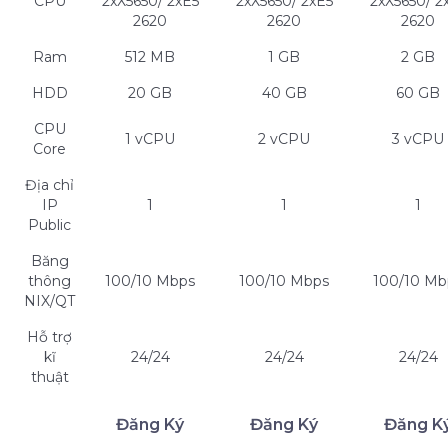
CPU
2xX5650/ 2xE5
2xX5650/ 2xE5
2xX5650/ 2
2620
2620
2620
Ram
512 MB
1 GB
2 GB
HDD
20 GB
40 GB
60 GB
CPU
1 vCPU
2 vCPU
3 vCPU
Core
Địa chỉ
IP
1
1
1
Public
Băng
thông
100/10 Mbps
100/10 Mbps
100/10 Mb
NIX/QT
Hỗ trợ
kĩ
24/24
24/24
24/24
thuật
Đăng Ký
Đăng Ký
Đăng K