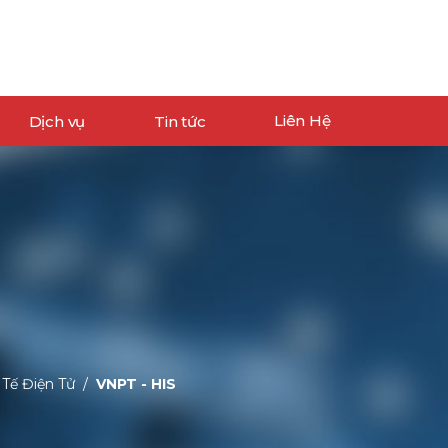
Liên Hệ
Dịch vụ
Tin tức
 THỐNG
Tin tổng quan ICT
DỊCH VỤ
Tin hoạt động VNPT
ưu trữ và máy chủ
AN TOÀN BẢO MẬT
Tin Dịch vụ VNPT
o hóa
INTERNET
Giải pháp Máy chủ
ảo mật
DATACENTER
ạ tầng mạng tổng thể
TRUYỀN SỐ LIỆU
Xem thêm...
 Tế Điện Tử
VNPT - HIS