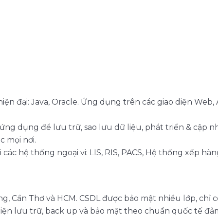
n đại: Java, Oracle. Ứng dụng trên các giao diện Web, A
 dụng để lưu trữ, sao lưu dữ liệu, phát triển & cập nh
c mọi nơi.
ới các hệ thống ngoại vi: LIS, RIS, PACS, Hệ thống xếp h
ẵng, Cần Thơ và HCM. CSDL được bảo mật nhiều lớp, ch
 hiện lưu trữ, back up và bảo mật theo chuẩn quốc tế đả