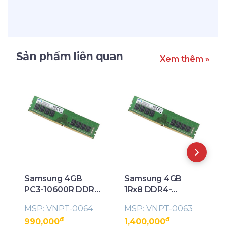
Sản phẩm liên quan
Xem thêm »
Samsung 4GB
Samsung 4GB
PC3-10600R DDR3-
1Rx8 DDR4-
1333 Server
2400MHz PC4-
MSP: VNPT-0064
MSP: VNPT-0063
Memory
19200 ECC UDIMM
đ
đ
990,000
1,400,000
Memory