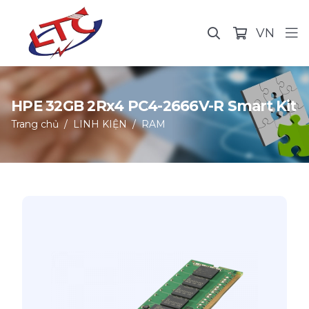
VN
HPE 32GB 2Rx4 PC4-2666V-R Smart Kit
Trang chủ
LINH KIỆN
RAM