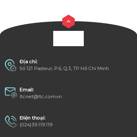
Địa chỉ:
Số 121 Pasteur, P.6, Q.3, TP Hồ Chí Minh
Email:
ltcnet@ltc.com.vn
Điện thoại:
(024)39.119.119