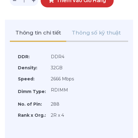
Thêm Vào Giỏ Hàng
Thông tin chi tiết
Thông số kỹ thuật
Đá
DDR:
DDR4
Density:
32GB
Speed:
2666 Mbps
RDIMM
Dimm Type:
No. of Pin:
288
Rank x Org.:
2R x 4