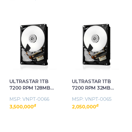
ULTRASTAR 1TB
ULTRASTAR 1TB
7200 RPM 128MB
7200 RPM 32MB
Cache SATA ULTRA
Cache SATA ULTRA
MSP: VNPT-0066
MSP: VNPT-0065
512N SE 7K2 6Gb/s
6Gb/s 3.5" Enterprise
đ
đ
3,500,000
2,050,000
3.5" Enterprise Hard
Hard Drive
Drive (1W1002)
(A7K2000)