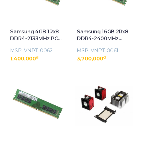
Samsung 4GB 1Rx8
Samsung 16GB 2Rx8
DDR4-2133MHz PC4-
DDR4-2400MHz
17000 ECC
PC4-19200 ECC
MSP: VNPT-0062
MSP: VNPT-0061
Unbuffered Server
UDIMM Memory
đ
đ
1,400,000
3,700,000
Memory