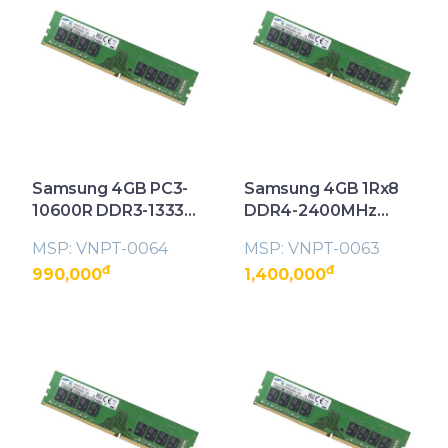
Samsung 4GB PC3-
Samsung 4GB 1Rx8
10600R DDR3-1333
DDR4-2400MHz
Server Memory
PC4-19200 ECC
MSP: VNPT-0064
MSP: VNPT-0063
UDIMM Memory
đ
đ
990,000
1,400,000