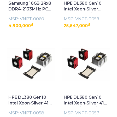
Samsung 16GB 2Rx8
HPE DL380 Gen10
DDR4-2133MHz PC4-
Intel Xeon-Silver
17000 ECC
4114 (2.2GHz/10-
MSP: VNPT-0060
MSP: VNPT-0059
Unbuffered Server
core/85W)
đ
đ
4,900,000
25,647,000
Memory
Processor Kit
(826850-B21)
HPE DL380 Gen10
HPE DL380 Gen10
Intel Xeon-Silver 4112
Intel Xeon-Silver 4110
(2.6GHz/4-core/85W)
(2.1GHz/8-core/85W)
MSP: VNPT-0058
MSP: VNPT-0057
Processor Kit
Processor Kit