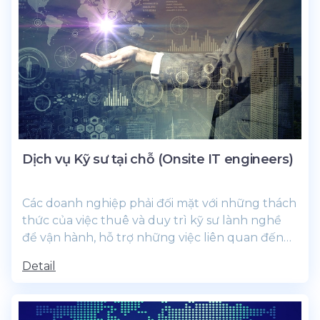
Dịch vụ Kỹ sư tại chỗ (Onsite IT engineers)
Các doanh nghiệp phải đối mặt với những thách
thức của việc thuê và duy trì kỹ sư lành nghề
để vận hành, hỗ trợ những việc liên quan đến
CNTT phục vụ công...
Detail