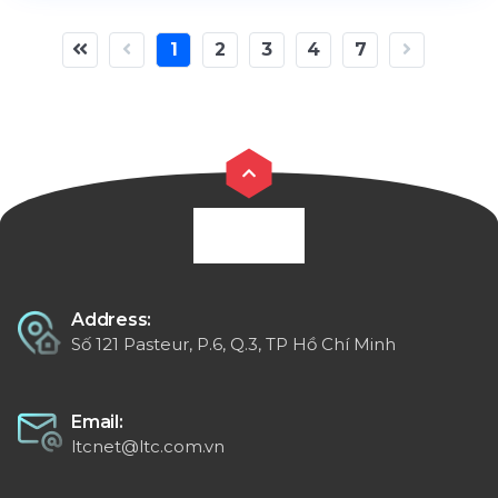
1
2
3
4
7
Address:
Số 121 Pasteur, P.6, Q.3, TP Hồ Chí Minh
Email:
ltcnet@ltc.com.vn