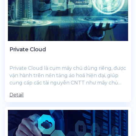
Private Cloud
Private Cloud là cụm máy chủ dùng riêng, được
vận hành trên nền tảng ảo hoá hiện đại, giúp
cung cấp các tài nguyên CNTT như máy chủ
ảo,...
Detail