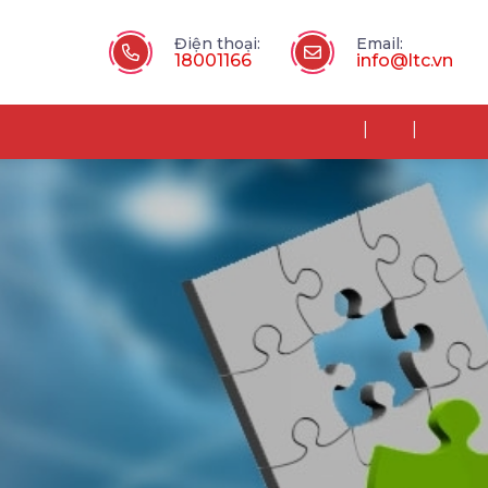
Điện thoại:
Email:
18001166
info@ltc.vn