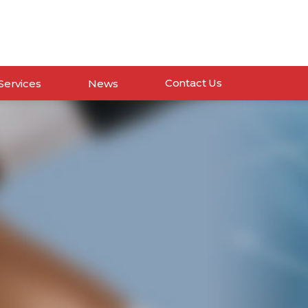
Contact Us
Services
News
 THỐNG
Tin tổng quan ICT
DỊCH VỤ
Tin hoạt động VNPT
ưu trữ và máy chủ
AN TOÀN BẢO MẬT
Tin Dịch vụ VNPT
o hóa
INTERNET
Giải pháp Máy chủ
ảo mật
DATACENTER
ạ tầng mạng tổng thể
TRUYỀN SỐ LIỆU
.
Read more...