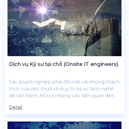
Dịch vụ Kỹ sư tại chỗ (Onsite IT engineers)
Các doanh nghiệp phải đối mặt với những thách
thức của việc thuê và duy trì kỹ sư lành nghề
để vận hành, hỗ trợ những việc liên quan đến
CNTT phục vụ công...
Detail