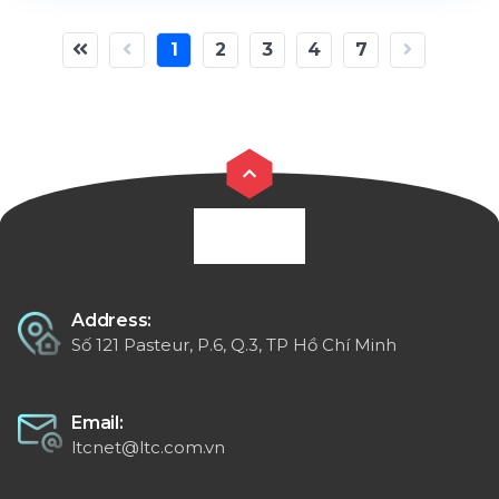
1
2
3
4
7
Address:
Số 121 Pasteur, P.6, Q.3, TP Hồ Chí Minh
Email:
ltcnet@ltc.com.vn