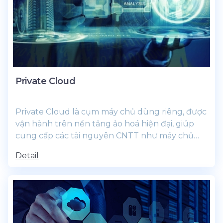
Private Cloud
Private Cloud là cụm máy chủ dùng riêng, được
vận hành trên nền tảng ảo hoá hiện đại, giúp
cung cấp các tài nguyên CNTT như máy chủ
ảo,...
Detail