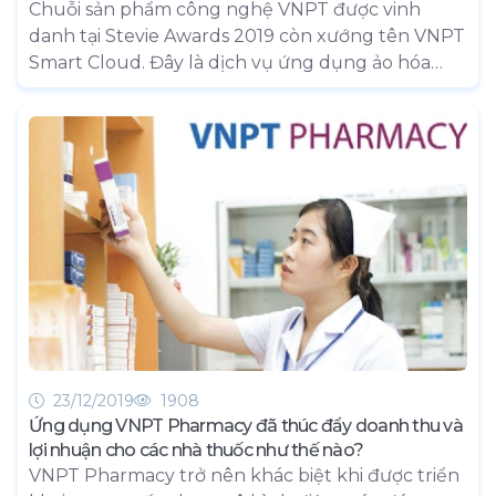
Chuỗi sản phẩm công nghệ VNPT được vinh
danh tại Stevie Awards 2019 còn xướng tên VNPT
Smart Cloud. Đây là dịch vụ ứng dụng ảo hóa
tiên tiến nhất trên thế giới, khẳng định vai trò
dẫn dắt và mục tiêu trở thành nhà cung cấp dịch
vụ số hàng đầu Việt Nam của VNPT.
23/12/2019
1908
Ứng dụng VNPT Pharmacy đã thúc đẩy doanh thu và
lợi nhuận cho các nhà thuốc như thế nào?
VNPT Pharmacy trở nên khác biệt khi được triển