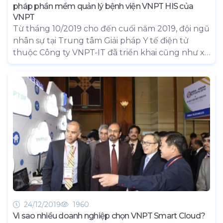
pháp phần mềm quản lý bệnh viện VNPT HIS của
VNPT
Từ tháng 10/2019 cho đến cuối năm 2019, đội ngũ
nhân sự tại Trung tâm Giải pháp Y tế điện tử
thuộc Công ty VNPT-IT đã triển khai cũng như xử
lý, giải quyết các yêu cầu đặc thù trên phần
mềm Quản lý bệnh viện VNPT HIS tại Bệnh viện
Long An. Được biết, Bệnh viện đa khoa Long An
là một địa chỉ khách hàng trọng điểm mà phần
mềm Quản lý bệnh viện hướng đến.
24/12/2019
1960
Vì sao nhiều doanh nghiệp chọn VNPT Smart Cloud?