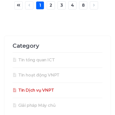
sản phẩm CNTT tốt nhất đã và đang tiếp tục
1
2
3
4
8
hành trình thay đổi cách thức vận hành khám-
chữa bệnh truyền thống, tạo nên bước đột phá
trong y tế số Việt Nam.
Category
Tin tổng quan ICT
Tin hoạt động VNPT
Tin Dịch vụ VNPT
Giải pháp Máy chủ