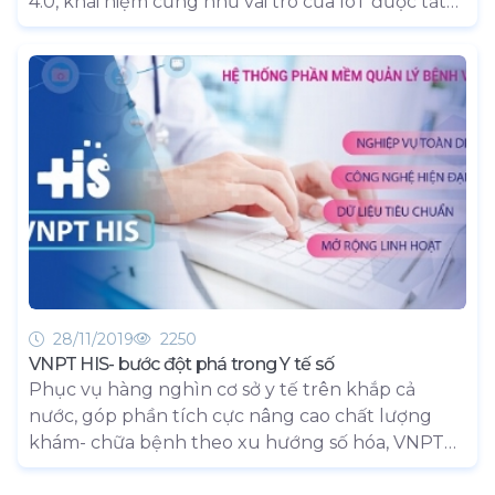
4.0, khái niệm cũng như vai trò của IoT được tất
cả các doanh nghiệp CNTT quan tâm hàng đầu.
Với bề dày và kinh nghiệm nhiều năm trong lĩnh
vực VT-CNTT, VNPT tiếp cận với IoT theo một
hướng khác biệt nhằm tạo hiệu quả cao nhất.
28/11/2019
2250
VNPT HIS- bước đột phá trong Y tế số
Phục vụ hàng nghìn cơ sở y tế trên khắp cả
nước, góp phần tích cực nâng cao chất lượng
khám- chữa bệnh theo xu hướng số hóa, VNPT
HIS, giải Đồng Stevie Awards 2019 ở hạng mục