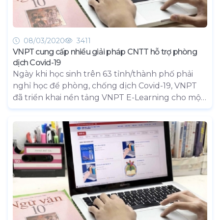
08/03/2020
3411
VNPT cung cấp nhiều giải pháp CNTT hỗ trợ phòng
dịch Covid-19
Ngày khi học sinh trên 63 tỉnh/thành phố phải
nghỉ học để phòng, chống dịch Covid-19, VNPT
đã triển khai nền tảng VNPT E-Learning cho một
số trường tiểu học và THCS ở Hà Nội. Bên cạnh
đó, các giải pháp VNPT Meeting, VNPT Pay cũng
nhanh chóng trở thành công cụ hữu ích cho
người dùng trong bối cảnh đẩy mạnh hoạt động
giao dịch online, hạn chế tụ họp đông người.