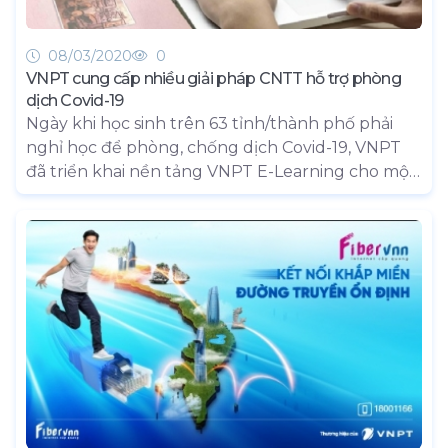
08/03/2020
0
VNPT cung cấp nhiều giải pháp CNTT hỗ trợ phòng
dịch Covid-19
Ngày khi học sinh trên 63 tỉnh/thành phố phải
nghỉ học để phòng, chống dịch Covid-19, VNPT
đã triển khai nền tảng VNPT E-Learning cho một
số trường tiểu học và THCS ở Hà Nội. Bên cạnh
đó, các giải pháp VNPT Meeting, VNPT Pay cũng
nhanh chóng trở thành công cụ hữu ích cho
người dùng trong bối cảnh đẩy mạnh hoạt động
giao dịch online, hạn chế tụ họp đông người.