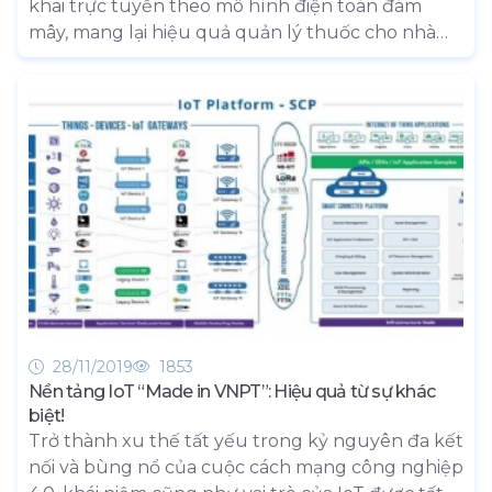
khai trực tuyến theo mô hình điện toán đám
mây, mang lại hiệu quả quản lý thuốc cho nhà
thuốc, chuỗi nhà thuốc. Người dùng có thể truy
cập hệ thống quản lý mọi lúc mọi nơi, chỉ cần
máy tính được kết nối Internet.
28/11/2019
1853
Nền tảng IoT “Made in VNPT”: Hiệu quả từ sự khác
biệt!
Trở thành xu thế tất yếu trong kỷ nguyên đa kết
nối và bùng nổ của cuộc cách mạng công nghiệp