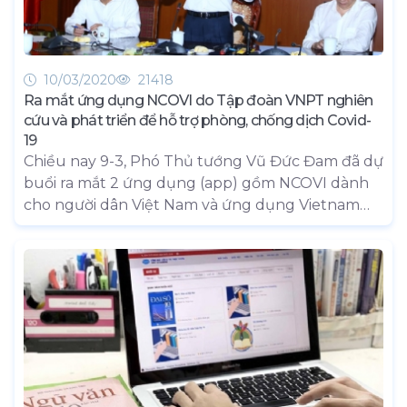
10/03/2020
21418
Ra mắt ứng dụng NCOVI do Tập đoàn VNPT nghiên
cứu và phát triển để hỗ trợ phòng, chống dịch Covid-
19
Chiều nay 9-3, Phó Thủ tướng Vũ Đức Đam đã dự
buổi ra mắt 2 ứng dụng (app) gồm NCOVI dành
cho người dân Việt Nam và ứng dụng Vietnam
health declaration dành cho người nhập cảnh
vào Việt Nam, nhằm hỗ trợ người dân và người
nhập cảnh vào Việt Nam khai báo y tế để phòng
chống dịch Covid-19.