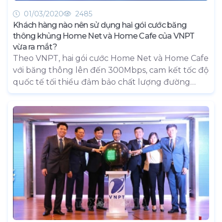
01/03/2020
2485
Khách hàng nào nên sử dụng hai gói cước băng
thông khủng Home Net và Home Cafe của VNPT
vừa ra mắt?
Theo VNPT, hai gói cước Home Net và Home Cafe
với băng thông lên đến 300Mbps, cam kết tốc độ
quốc tế tối thiểu đảm bảo chất lượng đường
truyền cho nhiều khách hàng online cùng lúc
dành cho các cơ sở kinh doanh nhỏ như hàng
Internet, tiệm cà phê…