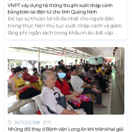
VNPT xây dựng hệ thống thu phí xuất nhập cảnh
bằng biên lai điện tử cho tỉnh Quảng Ninh
Để tạo sự thuận lợi tối đa nhất cho người dân
trong thực hiện thủ tục xuất nhập cảnh và giảm
lãng phí ngân sách trong khâu in ấn, bất cập
trong việc theo dõi, lưu trữ, tháng 10/2019, Phòng
Quản lý xuất nhập cảnh (Công an tỉnh) đã thực
hiện việc thu phí và lệ phí xuất nhập cảnh bằng
biên lai điện tử. Đây là hệ thống do VNPT xây
dựng và cung cấp dịch vụ.
26/12/2019
2171
Những đổi thay ở Bệnh viện Long An khi triển khai giải